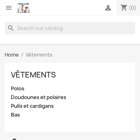
shopping_cart


(0)
search
Home
Vêtements
VÊTEMENTS
Polos
Doudounes et polaires
Pulls et cardigans
Bas