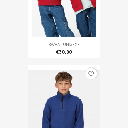
SWEAT UNISEXE
€30.80
favorite_border