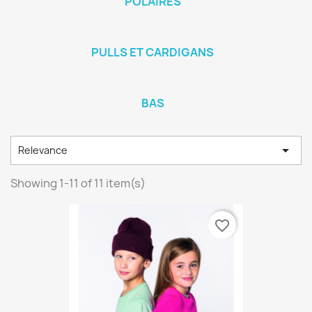
POLAIRES
PULLS ET CARDIGANS
BAS

Relevance
Showing 1-11 of 11 item(s)
favorite_border