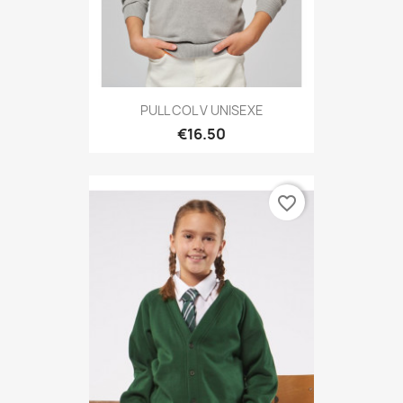
PULL COL V UNISEXE
€16.50
favorite_border