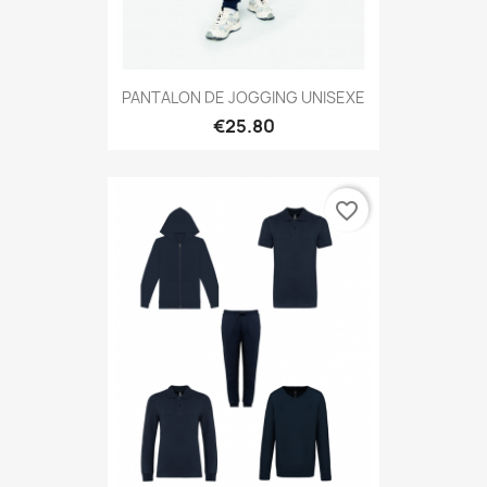
PANTALON DE JOGGING UNISEXE
€25.80
favorite_border