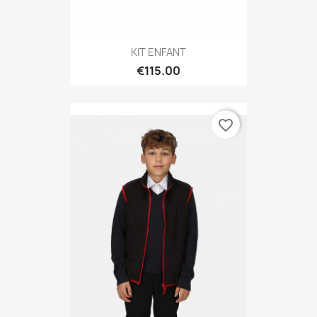
KIT ENFANT
€115.00
favorite_border