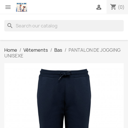
shopping_cart


(0)
search
Home
Vêtements
Bas
PANTALON DE JOGGING
UNISEXE