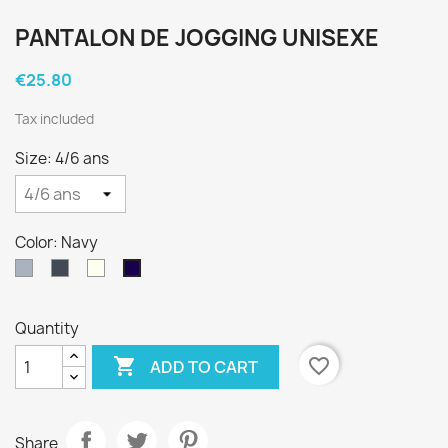
PANTALON DE JOGGING UNISEXE
€25.80
Tax included
Size: 4/6 ans
Color: Navy
Gray
Black
Ivoire
Navy
Quantity

favorite_border
ADD TO CART
Share