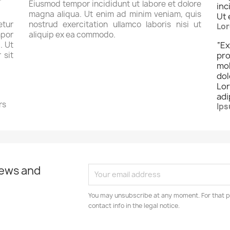
Eiusmod tempor incididunt ut labore et dolore
inc
magna aliqua. Ut enim ad minim veniam, quis
Ut 
tur
nostrud exercitation ullamco laboris nisi ut
Lor
por
aliquip ex ea commodo.
. Ut
“
Ex
 sit
pro
mo
dol
Lo
adi
rs
Ips
news and
You may unsubscribe at any moment. For that p
contact info in the legal notice.