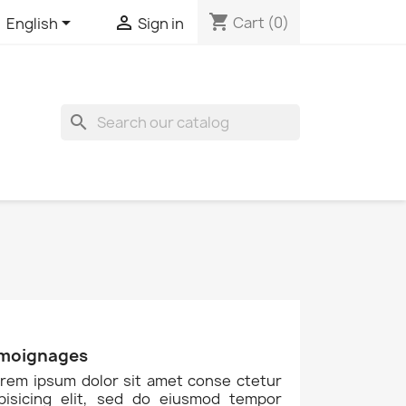
shopping_cart


Cart
(0)
English
Sign in
search
moignages
rem ipsum dolor sit amet conse ctetur
ipisicing elit, sed do eiusmod tempor