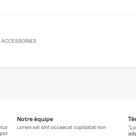
ACCESSORIES
Notre équipe
Té
tur
Lorem set sint occaecat cupidatat non
“
Lo
por
ad