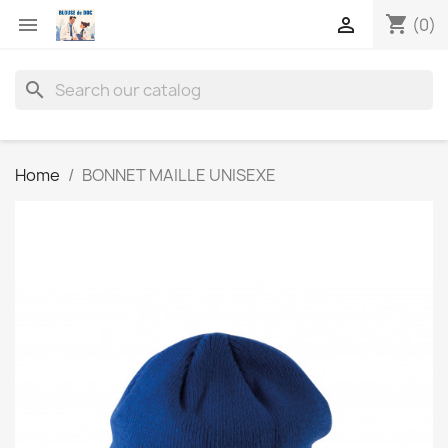
shopping_cart


(0)
search
Home
BONNET MAILLE UNISEXE