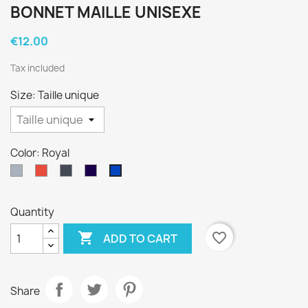
BONNET MAILLE UNISEXE
€12.00
Tax included
Size: Taille unique
Color: Royal
Gray
Red
Black
Navy
Royal
Quantity

favorite_border
ADD TO CART
Share