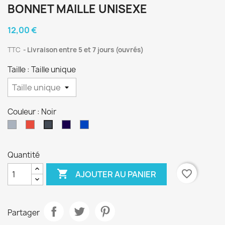
BONNET MAILLE UNISEXE
12,00 €
TTC
Livraison entre 5 et 7 jours (ouvrés)
Taille : Taille unique
Couleur : Noir
Gris
Rouge
Navy
Royal
Noir
Quantité

favorite_border
AJOUTER AU PANIER
Partager