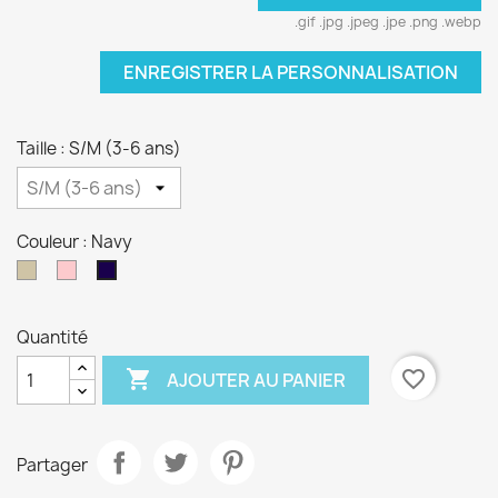
.gif .jpg .jpeg .jpe .png .webp
ENREGISTRER LA PERSONNALISATION
Taille : S/M (3-6 ans)
Couleur : Navy
Taupe
Rose
Navy
Quantité

favorite_border
AJOUTER AU PANIER
Partager